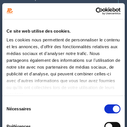
point sensible pour les sites en React, Vue ou
Angular sans rendu serveur.
4 – La doctrine
Ce site web utilise des cookies.
de rédaction
Les cookies nous permettent de personnaliser le contenu
et les annonces, d'offrir des fonctionnalités relatives aux
unifiée SEO +
médias sociaux et d'analyser notre trafic. Nous
partageons également des informations sur l'utilisation de
notre site avec nos partenaires de médias sociaux, de
GEO
publicité et d'analyse, qui peuvent combiner celles-ci
avec d'autres informations que vous leur avez fournies
ou qu'ils ont collectées lors de votre utilisation de leurs
Le référentiel propose une doctrine simple, qui se
services.
résume à un principe directeur : écrire pour
l’audience humaine, en construisant des blocs
Sélection
Nécessaires
du
autonomes qui servent simultanément le lecteur et
consentement
les systèmes de recherche.
Préférences