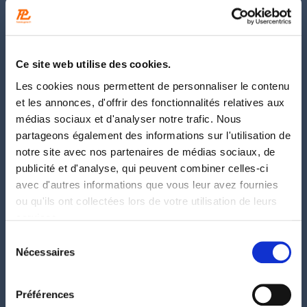
Mode en France au cours de l’été 2026. Ces
affichages génératifs modifient la façon dont
vos contenus sont vus et cités. Voici ce qu’ils
Ce site web utilise des cookies.
recouvrent, comment les moteurs choisissent
les sources, et comment vous y préparer
Les cookies nous permettent de personnaliser le contenu
sans céder aux recettes sans fondement.
et les annonces, d'offrir des fonctionnalités relatives aux
Qu’est-ce que les AI Overviews…
médias sociaux et d'analyser notre trafic. Nous
partageons également des informations sur l'utilisation de
notre site avec nos partenaires de médias sociaux, de
publicité et d'analyse, qui peuvent combiner celles-ci
avec d'autres informations que vous leur avez fournies
ou qu'ils ont collectées lors de votre utilisation de leurs
services.
Sélection
Nécessaires
du
consentement
Préférences