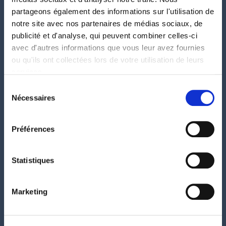
partageons également des informations sur l'utilisation de
Make, n8n, Airtable,
notre site avec nos partenaires de médias sociaux, de
Lovable – quatre outils
publicité et d'analyse, qui peuvent combiner celles-ci
pour transformer vos
avec d'autres informations que vous leur avez fournies
ou qu'ils ont collectées lors de votre utilisation de leurs
processus répétitifs en
services.
workflows intelligents et
Sélection
Nécessaires
autonomes.
du
consentement
L’automatisation des processus n’est plus
Préférences
réservée aux grandes entreprises. Les
plateformes no-code et low-code actuelles
Statistiques
permettent à n’importe quelle TPE ou
agence de construire des workflows
puissants sans développeur et sans budget
Marketing
disproportionné.