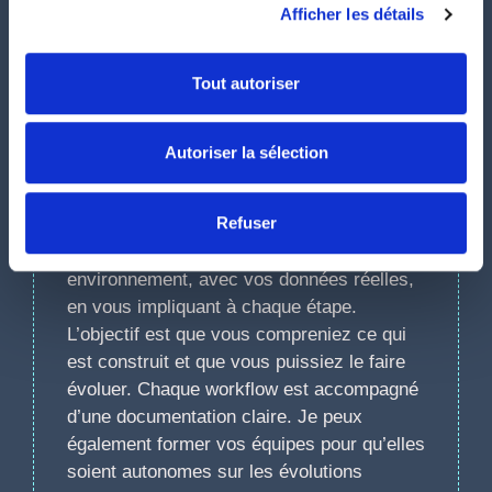
Mon intervention commence par un audit
Afficher les détails
de vos processus existants : quelles
tâches sont répétitives, combien de temps
Tout autoriser
consomment-elles, quel est le risque
d’erreur humaine ? Je classe ensuite les
opportunités par impact et par complexité
Autoriser la sélection
pour identifier les chantiers à fort ROI. Les
gains les plus rapides passent en premier.
Refuser
Je construis les workflows dans votre
environnement, avec vos données réelles,
en vous impliquant à chaque étape.
L’objectif est que vous compreniez ce qui
est construit et que vous puissiez le faire
évoluer. Chaque workflow est accompagné
d’une documentation claire. Je peux
également former vos équipes pour qu’elles
soient autonomes sur les évolutions