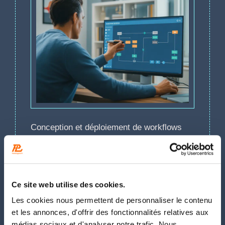
Conception et déploiement de workflows
sur mesure avec Make et n8n.
Tableaux de bord Airtable et interfaces no-
code Lovable.
Ce site web utilise des cookies.
Les cookies nous permettent de personnaliser le contenu
Parlons de votre projet ensemble
et les annonces, d'offrir des fonctionnalités relatives aux
médias sociaux et d'analyser notre trafic. Nous