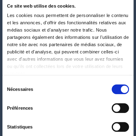
Ce site web utilise des cookies.
Comment faire du SEO e-
Les cookies nous permettent de personnaliser le contenu
et les annonces, d'offrir des fonctionnalités relatives aux
commerce ? Guide
médias sociaux et d'analyser notre trafic. Nous
pratique
partageons également des informations sur l'utilisation de
notre site avec nos partenaires de médias sociaux, de
publicité et d'analyse, qui peuvent combiner celles-ci
Le SEO e-commerce a ses règles propres :
avec d'autres informations que vous leur avez fournies
ce ne sont pas les fiches produits, mais
ou qu'ils ont collectées lors de votre utilisation de leurs
souvent les pages catégories qui portent le
services.
trafic. Voici une méthode concrète, centrée
Sélection
sur ce qui génère des ventes : structure des
Nécessaires
du
catégories, optimisation des fiches, gestion
consentement
de la duplication et maillage interne. Les
spécificités du SEO e-commerce Une…
Préférences
Statistiques